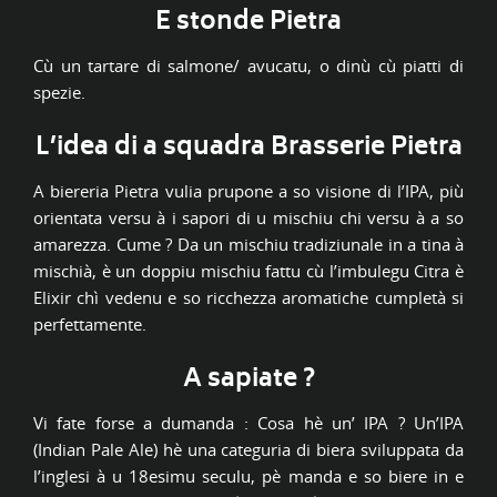
E stonde Pietra
Cù un tartare di salmone/ avucatu, o dinù cù piatti di
spezie.
L’idea di a squadra Brasserie Pietra
A biereria Pietra vulia prupone a so visione di l’IPA, più
orientata versu à i sapori di u mischiu chi versu à a so
amarezza. Cume ? Da un mischiu tradiziunale in a tina à
mischià, è un doppiu mischiu fattu cù l’imbulegu Citra è
Elixir chì vedenu e so ricchezza aromatiche cumpletà si
perfettamente.
A sapiate ?
Vi fate forse a dumanda : Cosa hè un’ IPA ? Un’IPA
(Indian Pale Ale) hè una categuria di biera sviluppata da
l’inglesi à u 18esimu seculu, pè manda e so biere in e